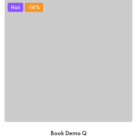
Hot
-16%
Book Demo Q