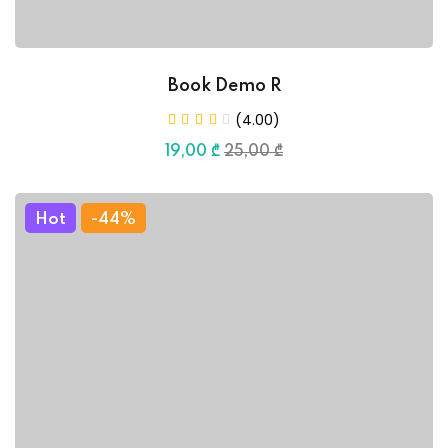
Book Demo R
(4.00)
19
,00
₾
25
,00
₾
Hot
-44%