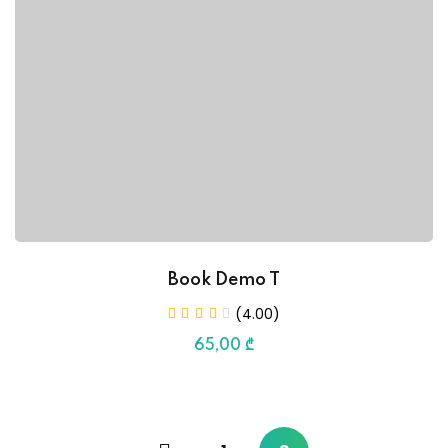
Book Demo T
(4.00)
65
,00
₾