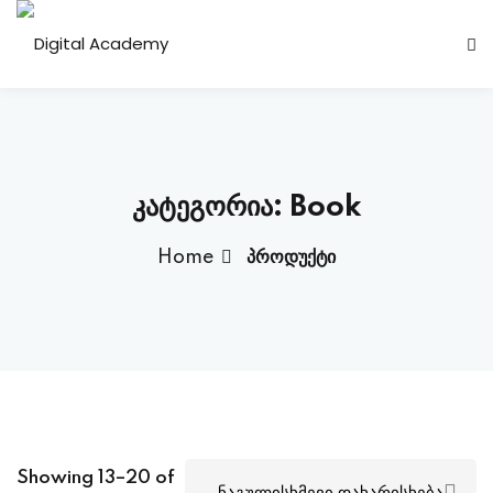
Sign in
Sign up
Sign in
Don’t have an account?
Sign up
კატეგორია:
Book
Home
პროდუქტი
Lost your password?
Remember me
Showing 13–20 of