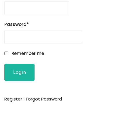
Sign up
Already have an account?
Sign in
Password
*
Remember me
Register
|
Forgot Password