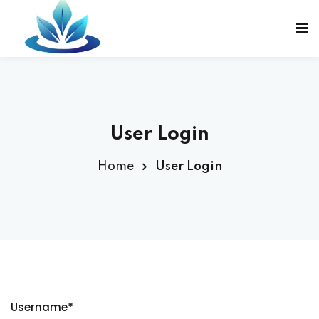
Sign in
Sign up
Sign in
Don’t have an account?
Sign up
User Login
Home
User Login
Lost your password?
Remember me
Username
*