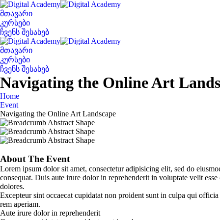
Skip
to
მთავარი
content
კურსები
ჩვენს შესახებ
მთავარი
კურსები
ჩვენს შესახებ
Navigating the Online Art Land
Home
Event
Navigating the Online Art Landscape
About The Event
Lorem ipsum dolor sit amet, consectetur adipisicing elit, sed do eiusm
consequat. Duis aute irure dolor in reprehenderit in voluptate velit ess
dolores.
Excepteur sint occaecat cupidatat non proident sunt in culpa qui offici
rem aperiam.
Aute irure dolor in reprehenderit