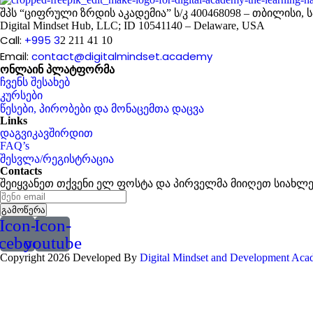
შპს “ციფრული ზრდის აკადემია” ს/კ 400468098 – თბილისი
Digital Mindset Hub, LLC; ID 10541140 – Delaware, USA
Call:
+995 3
2 211 41 10
Email:
contact@digitalmindset.academy
ონლაინ პლატფორმა
ჩვენს შესახებ
კურსები
წესები, პირობები და მონაცემთა დაცვა
Links
დაგვიკავშირდით
FAQ’s
შესვლა/რეგისტრაცია
Contacts
შეიყვანეთ თქვენი ელ ფოსტა და პირველმა მიიღეთ სიახლე
გამოწერა
Icon-
Icon-
acebook
youtube
Copyright 2026 Developed By
Digital Mindset and Development Ac