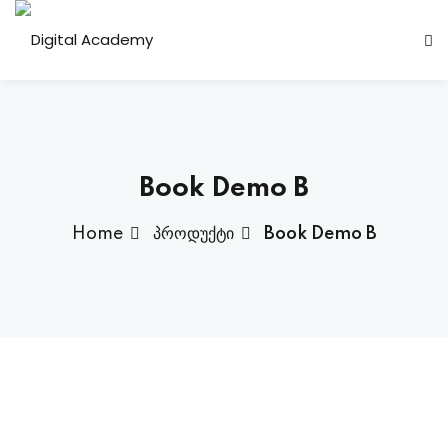
Sign in
Sign up
Sign in
Don’t have an account?
Sign up
Book Demo B
Home
პროდუქტი
Book Demo B
Lost your password?
Remember me