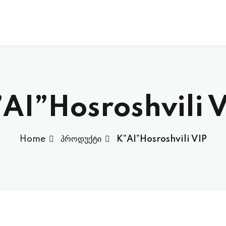
Sign in
Sign up
AI”Hosroshvili 
Sign in
Home
პროდუქტი
K”AI”Hosroshvili VIP
Don’t have an account?
Sign up