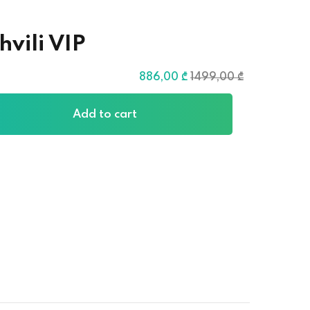
vili VIP
886
,00
₾
1499
,00
₾
Add to cart